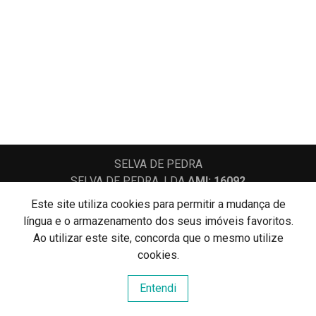
SELVA DE PEDRA
SELVA DE PEDRA, LDA
AMI: 16092
Este site utiliza cookies para permitir a mudança de
língua e o armazenamento dos seus imóveis favoritos.
Centros de Resolução de Litígios
Ao utilizar este site, concorda que o mesmo utilize
Política de Privacidade
Livro de Reclamações
cookies.
Website e CRM Imobiliário
Entendi
Powered by
©2026