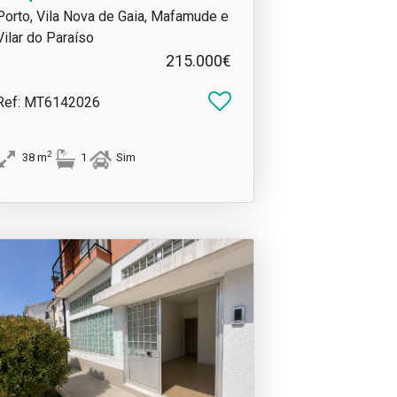
| Vila Nova de Gaia
Porto, Vila Nova de Gaia, Mafamude e
Vilar do Paraíso
215.000€
Ref
: MT6142026
2
38
m
1
Sim