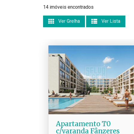
14 imóveis encontrados
Ver Grelha
Ver Lista
Apartamento T0
c/varanda Fânzeres