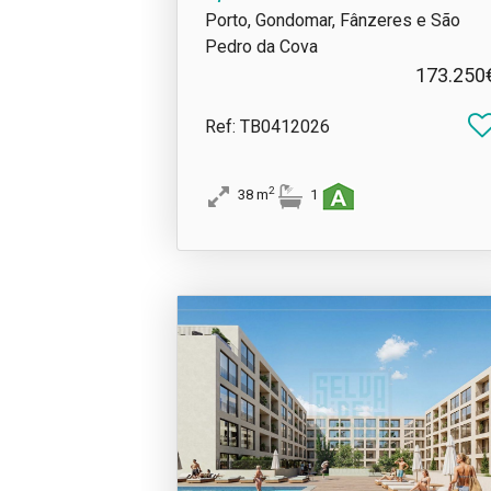
Porto, Gondomar, Fânzeres e São
Pedro da Cova
173.250
Ref
: TB0412026
2
38
m
1