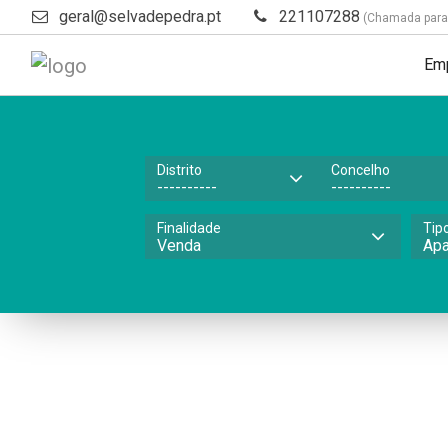
geral@selvadepedra.pt
221107288
(Chamada para a
Em
Distrito
Concelho
Finalidade
Tip