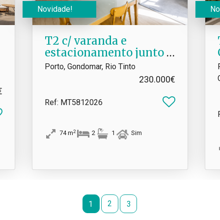
Novidade!
No
T2 c/ varanda e
estacionamento junto à
Areosa
Porto, Gondomar, Rio Tinto
230.000€
€
Ref
: MT5812026
2
74
m
2
1
Sim
2
1
3