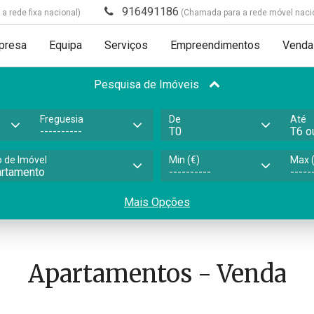
916491186
 rede fixa nacional)
(Chamada para a rede móvel naci
presa
Equipa
Serviços
Empreendimentos
Venda
Pesquisa de Imóveis
Freguesia
De
Até
o de Imóvel
Min (€)
Max (
Mais Opções
Apartamentos - Venda