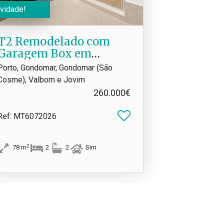
vidade!
T2 Remodelado com
Garagem Box em
Valbom | A 10 Min do
Porto, Gondomar, Gondomar (São
Porto
Cosme), Valbom e Jovim
260.000€
Ref
: MT6072026
2
78
m
2
2
Sim