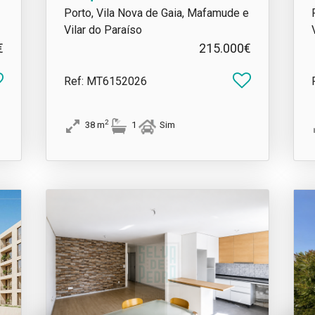
| Vila Nova de Gaia
Porto, Vila Nova de Gaia, Mafamude e
Vilar do Paraíso
€
215.000€
Ref
: MT6152026
2
38
m
1
Sim