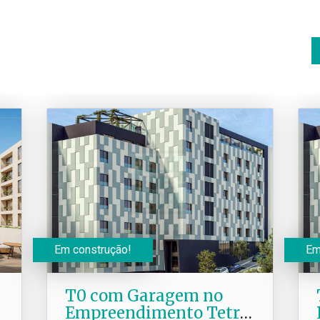
Em construção!
Em
T0 com Garagem no
Empreendimento Tetris