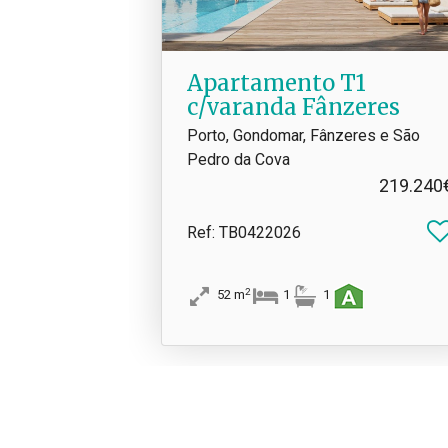
Apartamento T1
c/varanda Fânzeres
Porto, Gondomar, Fânzeres e São
Pedro da Cova
219.240
Ref
: TB0422026
2
52
m
1
1