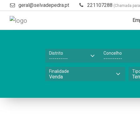
geral@selvadepedra.pt
221107288
(Chamada para a
Em
Distrito
Concelho
Finalidade
Tip