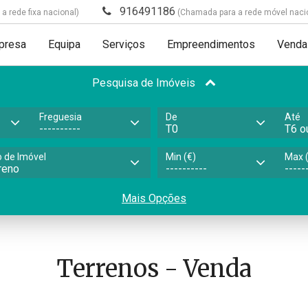
916491186
 rede fixa nacional)
(Chamada para a rede móvel naci
presa
Equipa
Serviços
Empreendimentos
Venda
Pesquisa de Imóveis
Freguesia
De
Até
o de Imóvel
Min (€)
Max (
Mais Opções
Terrenos - Venda