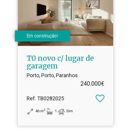
Em construção!
T0 novo c/ lugar de
garagem
Porto, Porto, Paranhos
240.000€
Ref
: TB0282025
2
46
m
1
Sim