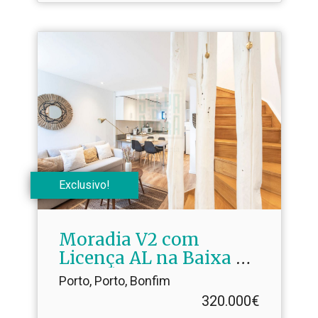
Exclusivo!
Moradia V2 com
Licença AL na Baixa do
Porto | Mobilada e em
Porto, Porto, Bonfim
Funcionamento
320.000€