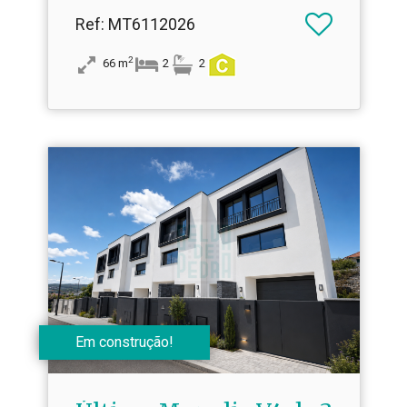
Ref
: MT6112026
2
66
m
2
2
Em construção!