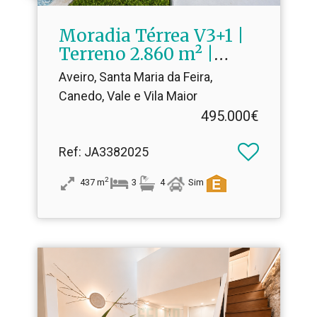
Moradia Térrea V3+1 |
Terreno 2.​860 m² |
Canedo – Santa Maria
Aveiro, Santa Maria da Feira,
da Feira
Canedo, Vale e Vila Maior
495.000€
Ref
: JA3382025
2
437
m
3
4
Sim