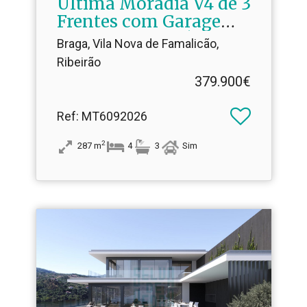
Última Moradia V4 de 3
Frentes com Garagem
para 3 Viaturas | Vila
Braga, Vila Nova de Famalicão,
Nova de Famalicão
Ribeirão
379.900€
Ref
: MT6092026
2
287
m
4
3
Sim