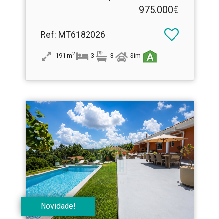
Garagem Dupla
975.000€
Ref
: MT6182026
2
191
m
3
3
Sim
Novidade!