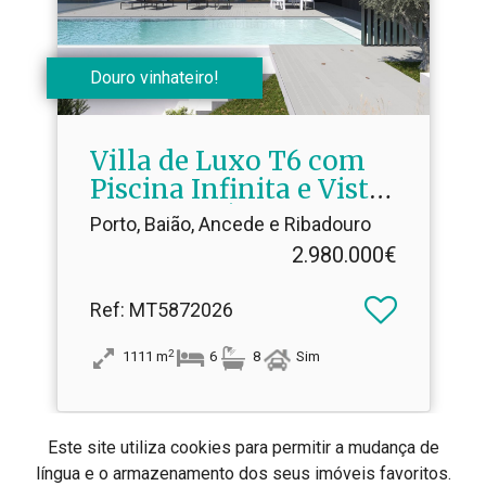
Douro vinhateiro!
Villa de Luxo T6 com
Piscina Infinita e Vista
Rio Douro | Conclusão
Porto, Baião, Ancede e Ribadouro
Brevemente
2.980.000€
Ref
: MT5872026
2
1111
m
6
8
Sim
Este site utiliza cookies para permitir a mudança de
língua e o armazenamento dos seus imóveis favoritos.