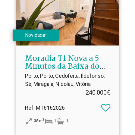
Novidade!
Moradia T1 Nova a 5
Minutos da Baixa do
Porto | Ideal para AL
Porto, Porto, Cedofeita, Ildefonso,
Sé, Miragaia, Nicolau, Vitória
240.000€
Ref
: MT6162026
2
38
m
1
1