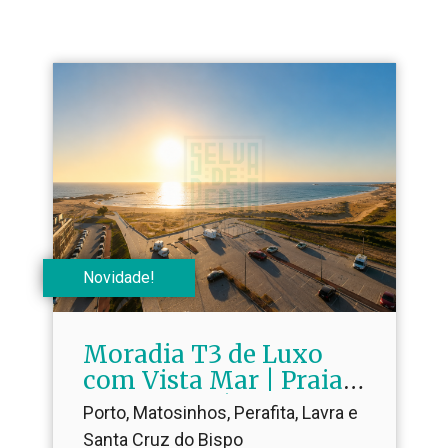
Novidade!
Moradia T3 de Luxo
com Vista Mar | Praia
da Agudela |
Porto, Matosinhos, Perafita, Lavra e
Condomínio Fechado |
Santa Cruz do Bispo