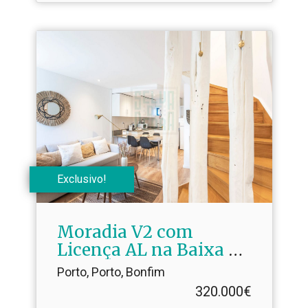
Exclusivo!
Moradia V2 com
Licença AL na Baixa do
Porto | Mobilada e em
Porto, Porto, Bonfim
Funcionamento
320.000€