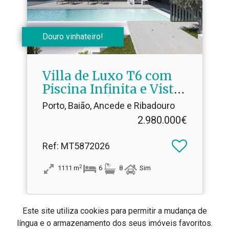
Douro vinhateiro!
Villa de Luxo T6 com
Piscina Infinita e Vista
Rio Douro | Conclusão
Porto, Baião, Ancede e Ribadouro
Brevemente
2.980.000€
Ref
: MT5872026
2
1111
m
6
8
Sim
Este site utiliza cookies para permitir a mudança de
língua e o armazenamento dos seus imóveis favoritos.