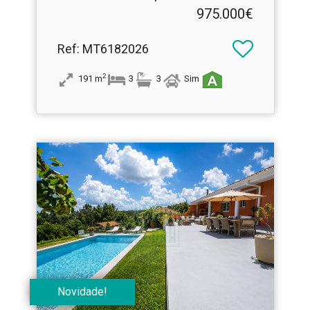
Garagem Dupla
975.000€
Ref
: MT6182026
2
191
m
3
3
Sim
Novidade!