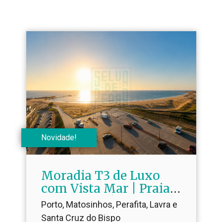
Novidade!
Moradia T3 de Luxo
com Vista Mar | Praia
da Agudela |
Porto, Matosinhos, Perafita, Lavra e
Condomínio Fechado |
Santa Cruz do Bispo