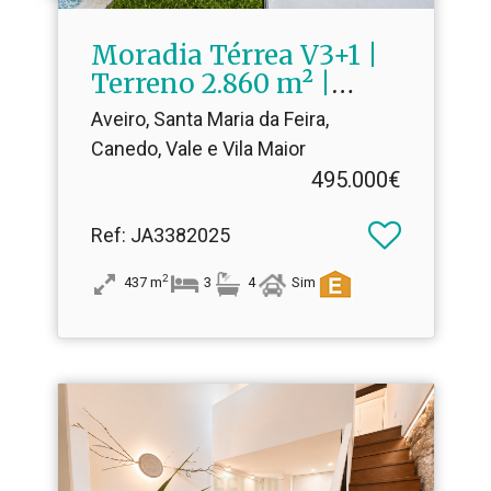
Moradia Térrea V3+1 |
Terreno 2.​860 m² |
Canedo – Santa Maria
Aveiro, Santa Maria da Feira,
da Feira
Canedo, Vale e Vila Maior
495.000€
Ref
: JA3382025
2
437
m
3
4
Sim