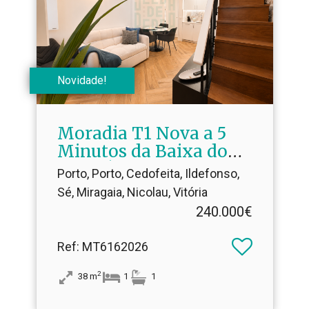
Novidade!
Moradia T1 Nova a 5
Minutos da Baixa do
Porto | Ideal para AL
Porto, Porto, Cedofeita, Ildefonso,
Sé, Miragaia, Nicolau, Vitória
240.000€
Ref
: MT6162026
2
38
m
1
1