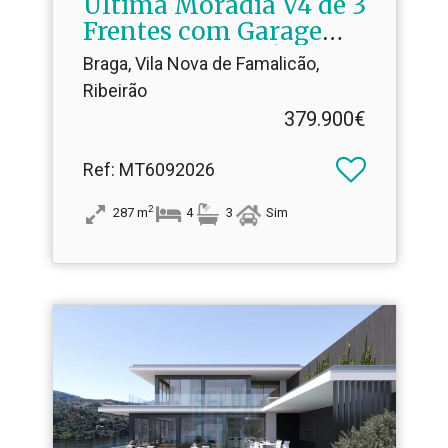
Última Moradia V4 de 3
Frentes com Garagem
para 3 Viaturas | Vila
Braga, Vila Nova de Famalicão,
Nova de Famalicão
Ribeirão
379.900€
Ref
: MT6092026
2
287
m
4
3
Sim