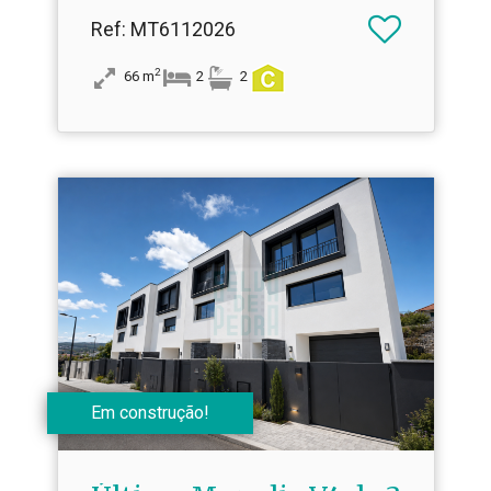
Ref
: MT6112026
2
66
m
2
2
Em construção!