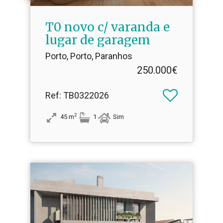
T0 novo c/ varanda e
lugar de garagem
Porto, Porto, Paranhos
250.000€
Ref
: TB0322026
2
45
m
1
Sim