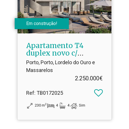
Em construção!
Apartamento T4
duplex novo c/
terraço, varanda e
Porto, Porto, Lordelo do Ouro e
box
Massarelos
2.250.000€
Ref
: TB0172025
2
230
m
4
4
Sim