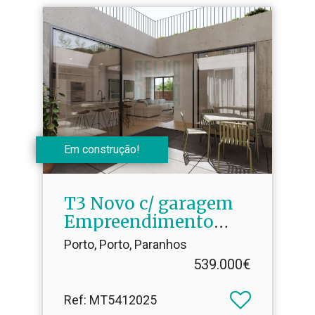
Em construção!
T3 Novo c/ garagem
Empreendimento
Boss Gardens
Porto, Porto, Paranhos
539.000€
Ref
: MT5412025