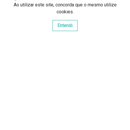
Ao utilizar este site, concorda que o mesmo utilize
Boss Gardens - Porto
cookies.
221107288
Entendi
916491186
manuel.tavares@selvadepedra.pt
2 imóveis
SELVA DE PEDRA
SELVA DE PEDRA, LDA
AMI: 16092
Centros de Resolução de Litígios