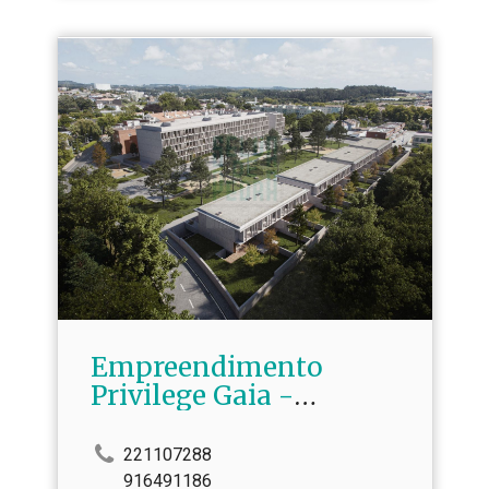
Empreendimento
Privilege Gaia -
Arcozelo
221107288
916491186