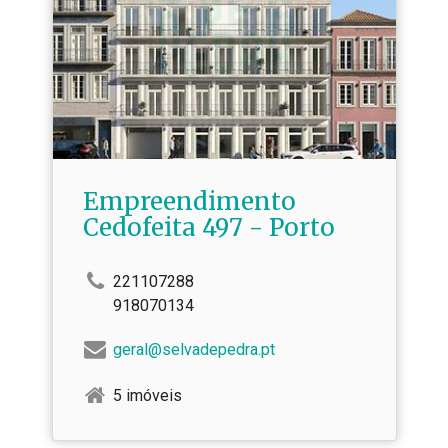
Empreendimento
Cedofeita 497 - Porto
221107288
918070134
geral@selvadepedra.pt
5 imóveis