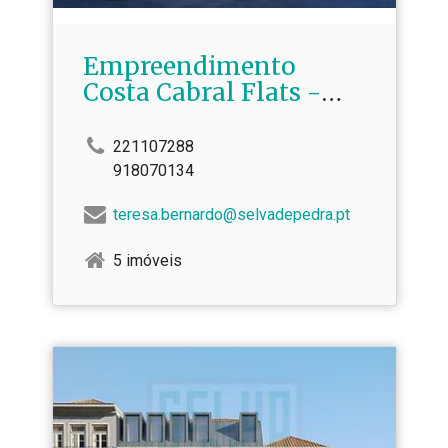
Empreendimento
Costa Cabral Flats -
Porto
221107288
918070134
teresa.bernardo@selvadepedra.pt
5 imóveis