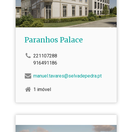
Paranhos Palace
221107288
916491186
manuel.tavares@selvadepedra.pt
1 imóvel