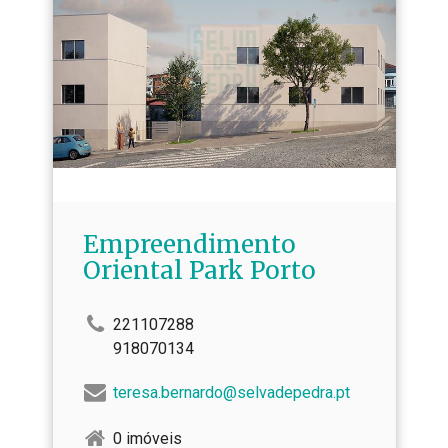
Empreendimento
Oriental Park Porto
221107288
918070134
teresa.bernardo@selvadepedra.pt
0 imóveis