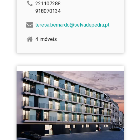
221107288
918070134
teresa.bernardo@selvadepedra.pt
4 imóveis