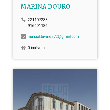
MARINA DOURO
221107288
916491186
manuel.tavares72@gmail.com
0 imóveis