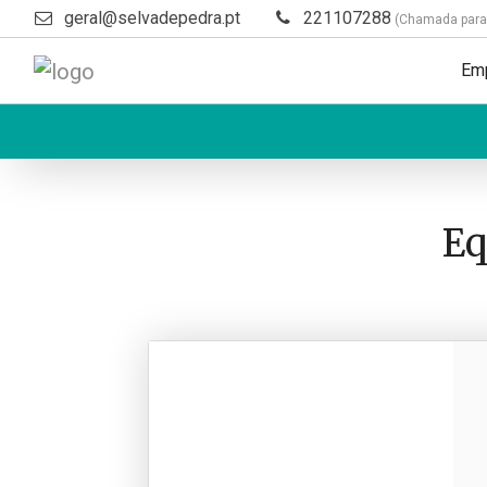
geral@selvadepedra.pt
221107288
(Chamada para a
Em
Eq