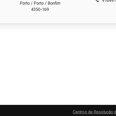
916491
Porto / Porto / Bonfim
4350-169
Centros de Resolução d