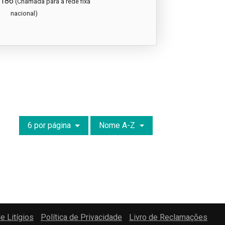
186
(Chamada para a rede fixa
nacional)
6 por página
Nome A-Z
e Litígios
Política de Privacidade
Livro de Reclamações