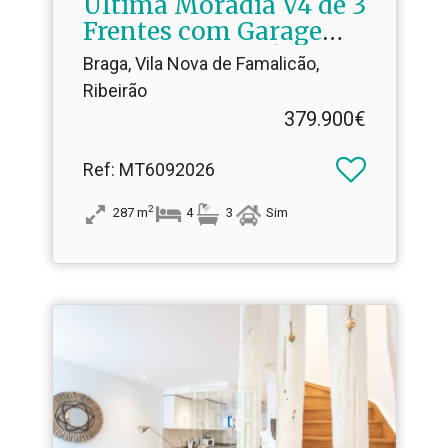
Última Moradia V4 de 3
Frentes com Garagem
para 3 Viaturas | Vila
Braga, Vila Nova de Famalicão,
Nova de Famalicão
Ribeirão
379.900€
Ref
: MT6092026
2
287
m
4
3
Sim