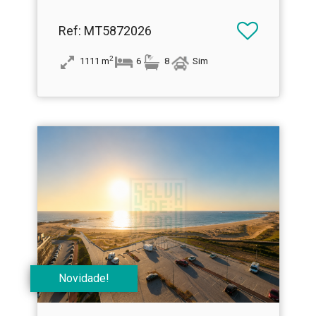
Ref
: MT5872026
2
1111
m
6
8
Sim
Novidade!