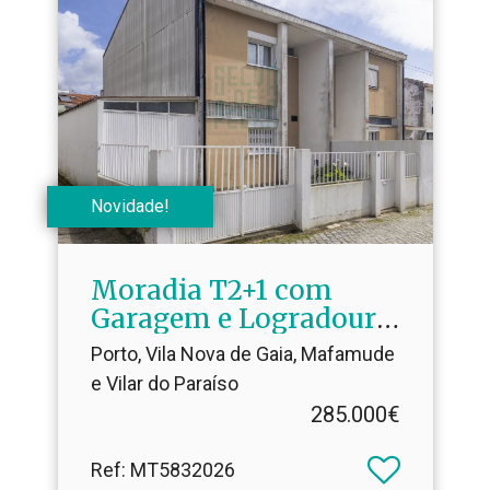
Novidade!
Moradia T2+1 com
Garagem e Logradouro
em Santo Ovídio
Porto, Vila Nova de Gaia, Mafamude
e Vilar do Paraíso
285.000€
Ref
: MT5832026