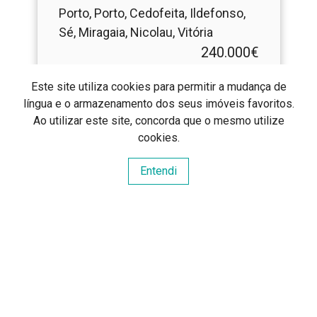
Porto | Ideal para AL
Porto, Porto, Cedofeita, Ildefonso,
Sé, Miragaia, Nicolau, Vitória
240.000€
Este site utiliza cookies para permitir a mudança de
Ref
: MT6162026
língua e o armazenamento dos seus imóveis favoritos.
2
38
m
1
1
Ao utilizar este site, concorda que o mesmo utilize
cookies.
Entendi
SELVA DE PEDRA
SELVA DE PEDRA, LDA
AMI: 16092
Centros de Resolução de Litígios
Política de Privacidade
Livro de Reclamações