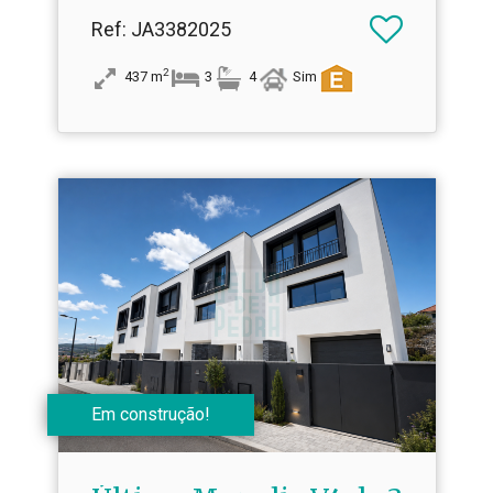
Ref
: JA3382025
2
437
m
3
4
Sim
Em construção!