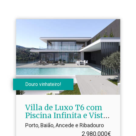
Douro vinhateiro!
Villa de Luxo T6 com
Piscina Infinita e Vista
Rio Douro | Conclusão
Porto, Baião, Ancede e Ribadouro
Brevemente
2.980.000€