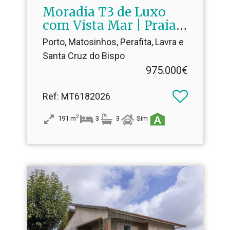
Moradia T3 de Luxo
com Vista Mar | Praia
da Agudela |
Porto, Matosinhos, Perafita, Lavra e
Condomínio Fechado |
Santa Cruz do Bispo
Garagem Dupla
975.000€
Ref
: MT6182026
2
191
m
3
3
Sim