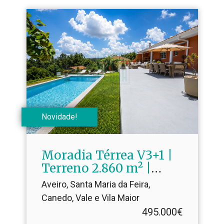
Novidade!
Moradia Térrea V3+1 |
Terreno 2.​860 m² |
Canedo – Santa Maria
Aveiro, Santa Maria da Feira,
da Feira
Canedo, Vale e Vila Maior
495.000€