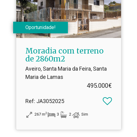
Oportunidade!
Moradia com terreno
de 2860m2
Aveiro, Santa Maria da Feira, Santa
Maria de Lamas
495.000€
Ref
: JA3052025
2
267
m
3
2
Sim