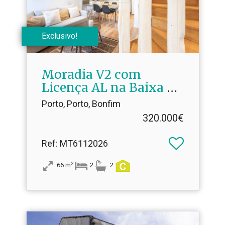
Exclusivo!
Moradia V2 com
Licença AL na Baixa do
Porto | Mobilada e em
Porto, Porto, Bonfim
Funcionamento
320.000€
Ref
: MT6112026
2
66
m
2
2