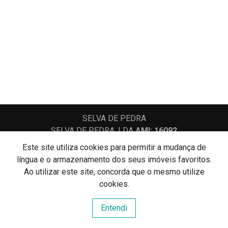
SELVA DE PEDRA
SELVA DE PEDRA, LDA
AMI: 16092
Este site utiliza cookies para permitir a mudança de
língua e o armazenamento dos seus imóveis favoritos.
Centros de Resolução de Litígios
Ao utilizar este site, concorda que o mesmo utilize
Política de Privacidade
Livro de Reclamações
cookies.
Website e CRM Imobiliário
Entendi
Powered by
©2026