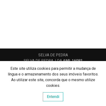
SELVA DE PEDRA
SELVA DE PEDRA, LDA
AMI: 16092
Este site utiliza cookies para permitir a mudança de
língua e o armazenamento dos seus imóveis favoritos.
Centros de Resolução de Litígios
Ao utilizar este site, concorda que o mesmo utilize
Política de Privacidade
Livro de Reclamações
cookies.
Website e CRM Imobiliário
Entendi
Powered by
©2026