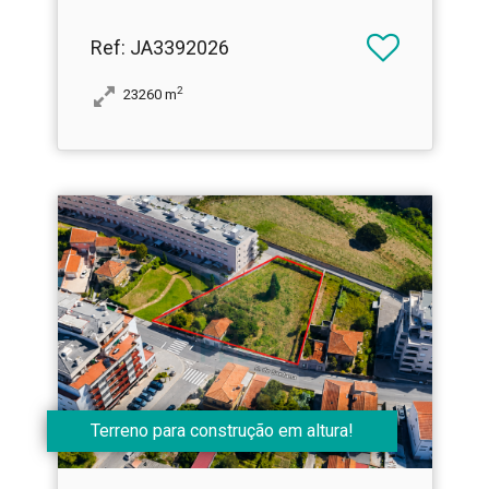
Ref
: JA3392026
2
23260
m
Terreno para construção em altura!