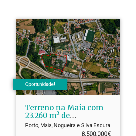
Oportunidade!
Terreno na Maia com
23.​260 m² de
Construção
Porto, Maia, Nogueira e Silva Escura
8.500.000€