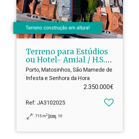
Terreno construção em altura!
Terreno para Estúdios
ou Hotel- Amial / H.​S.
João
Porto, Matosinhos, São Mamede de
Infesta e Senhora da Hora
2.350.000€
Ref
: JA3102025
2
715
m
10