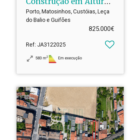
Construção em Altura
junto ao Hospital de S.​
Porto, Matosinhos, Custóias, Leça
João
do Balio e Guifões
825.000€
Ref
: JA3122025
2
583
m
Em execução