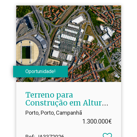
Oportunidade!
Terreno para
Construção em Altura
Junto ao Estádio do
Porto, Porto, Campanhã
Dragão | 3.​040 m² de
1.300.000€
Construção
Ref
: JA3372026