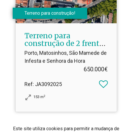
Terreno para construção!
Terreno para
construção de 2 frentes
a 750m do H .​S .João
Porto, Matosinhos, São Mamede de
Infesta e Senhora da Hora
650.000€
Ref
: JA3092025
2
153
m
Este site utiliza cookies para permitir a mudança de