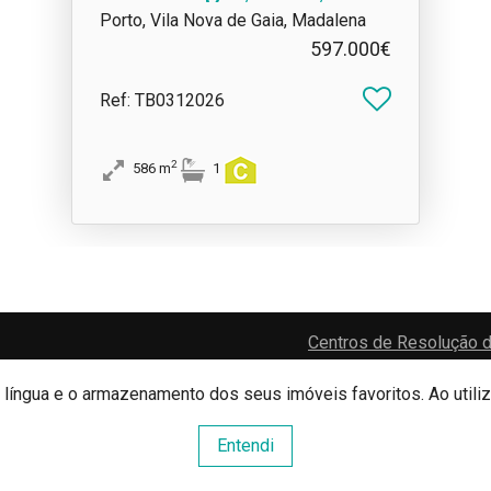
Madalena
Porto, Vila Nova de Gaia, Madalena
597.000€
Ref
: TB0312026
2
586
m
1
Centros de Resolução d
e língua e o armazenamento dos seus imóveis favoritos. Ao utili
Website e CRM Imobiliário
Entendi
Powered by
©2026