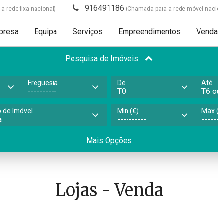
916491186
 rede fixa nacional)
(Chamada para a rede móvel naci
presa
Equipa
Serviços
Empreendimentos
Venda
Pesquisa de Imóveis
Freguesia
De
Até
o de Imóvel
Min (€)
Max (
Mais Opções
Lojas - Venda