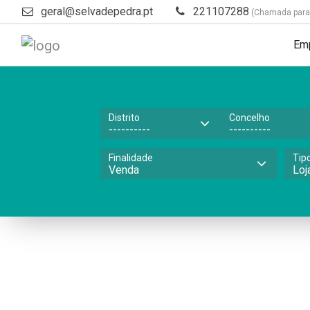
geral@selvadepedra.pt
221107288
(Chamada para a
Em
Distrito
Concelho
Finalidade
Tip