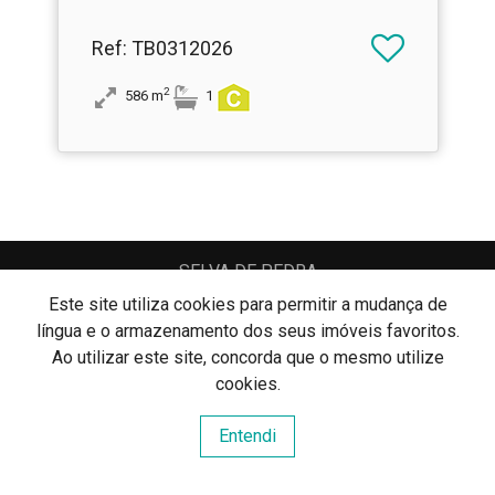
Ref
: TB0312026
2
586
m
1
SELVA DE PEDRA
SELVA DE PEDRA, LDA
AMI: 16092
Este site utiliza cookies para permitir a mudança de
língua e o armazenamento dos seus imóveis favoritos.
Ao utilizar este site, concorda que o mesmo utilize
Centros de Resolução de Litígios
cookies.
Política de Privacidade
Livro de Reclamações
Entendi
Website e CRM Imobiliário
Powered by
©2026