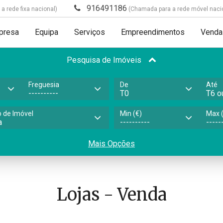
916491186
 rede fixa nacional)
(Chamada para a rede móvel naci
presa
Equipa
Serviços
Empreendimentos
Venda
Pesquisa de Imóveis
Freguesia
De
Até
o de Imóvel
Min (€)
Max (
Mais Opções
Lojas - Venda