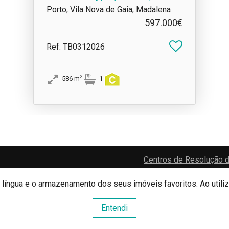
Madalena
Porto, Vila Nova de Gaia, Madalena
597.000€
Ref
: TB0312026
2
586
m
1
Centros de Resolução d
e língua e o armazenamento dos seus imóveis favoritos. Ao utili
Website e CRM Imobiliário
Entendi
Powered by
©2026