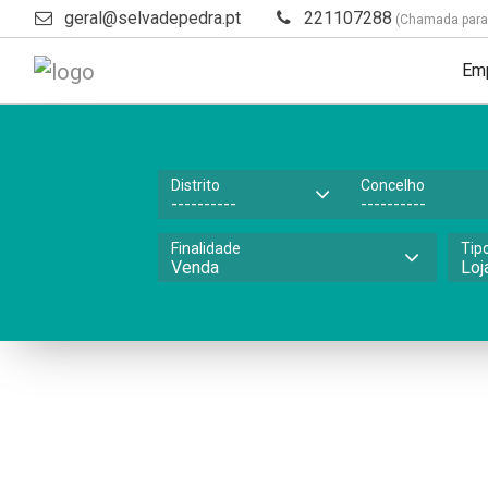
geral@selvadepedra.pt
221107288
(Chamada para a
Em
Distrito
Concelho
Finalidade
Tip