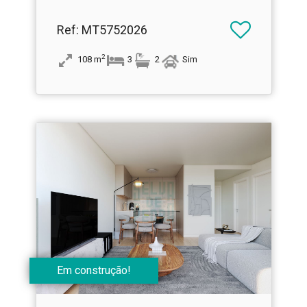
Ref
: MT5752026
2
108
m
3
2
Sim
Em construção!