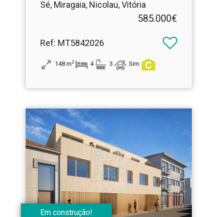
Sé, Miragaia, Nicolau, Vitória
585.000€
Ref
: MT5842026
2
148
m
4
3
Sim
Em construção!