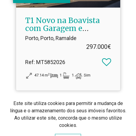
T1 Novo na Boavista
com Garagem e
Arrumo
Porto, Porto, Ramalde
297.000€
Ref
: MT5852026
2
47.14
m
1
1
Sim
Este site utiliza cookies para permitir a mudança de
língua e o armazenamento dos seus imóveis favoritos.
2
1
3
Ao utilizar este site, concorda que o mesmo utilize
cookies.