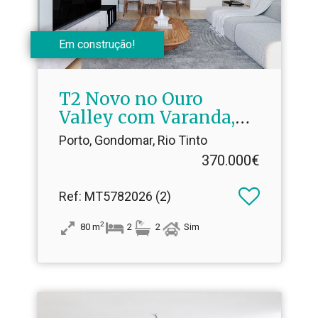
Em construção!
T2 Novo no Ouro
Valley com Varanda,
Garagem e Excelentes
Porto, Gondomar, Rio Tinto
Acabamentos
370.000€
Ref
: MT5782026 (2)
2
80
m
2
2
Sim