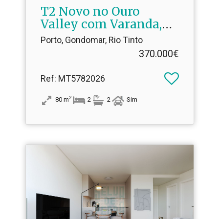
T2 Novo no Ouro
Valley com Varanda,
Garagem e Excelentes
Porto, Gondomar, Rio Tinto
Acabamentos
370.000€
Ref
: MT5782026
2
80
m
2
2
Sim