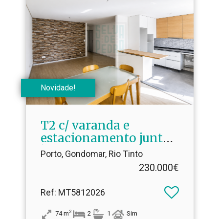
Novidade!
T2 c/ varanda e
estacionamento junto
à Areosa
Porto, Gondomar, Rio Tinto
230.000€
Ref
: MT5812026
2
74
m
2
1
Sim